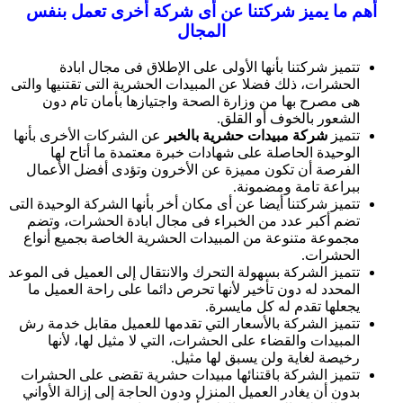
أهم ما يميز شركتنا عن أى شركة أخرى تعمل بنفس
المجال
تتميز شركتنا بأنها الأولى على الإطلاق فى مجال ابادة
الحشرات، ذلك فضلا عن المبيدات الحشرية التى تقتنيها والتى
هى مصرح بها من وزارة الصحة واجتيازها بأمان تام دون
الشعور بالخوف أو القلق.
تتميز
شركة
مبيدات حشرية بالخبر
عن الشركات الأخرى بأنها
الوحيدة الحاصلة على شهادات خبرة معتمدة ما أتاح لها
الفرصة أن تكون مميزة عن الأخرون وتؤدى أفضل الأعمال
ببراعة تامة ومضمونة.
تتميز شركتنا أيضا عن أى مكان أخر بأنها الشركة الوحيدة التى
تضم أكبر عدد من الخبراء فى مجال ابادة الحشرات، وتضم
مجموعة متنوعة من المبيدات الحشرية الخاصة بجميع أنواع
الحشرات.
تتميز الشركة بسهولة التحرك والانتقال إلى العميل فى الموعد
المحدد له دون تأخير لأنها تحرص دائما على راحة العميل ما
يجعلها تقدم له كل مايسرة.
تتميز الشركة بالأسعار التي تقدمها للعميل مقابل خدمة رش
المبيدات والقضاء على الحشرات، التي لا مثيل لها، لأنها
رخيصة لغاية ولن يسبق لها مثيل.
تتميز الشركة باقتنائها مبيدات حشرية تقضى على الحشرات
بدون أن يغادر العميل المنزل ودون الحاجة إلى إزالة الأواني