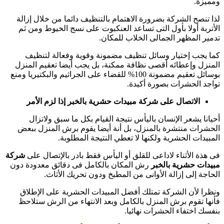
ومميزة.
لذا تنصح الشركة بضرورة الاهتمام بالتنظيف دائما من خلال إزالة
الأتربة أولا بأول التى تساعد العنكبوت على نسج الخيوط ومن ثم
تدمير المظهر الجمالى الخلاب للمكان.
كما يجب إختيار وسائل تنظيف مضمونة وقوية وفعالة لتنظيف
المنزل وإعطائه أقصى نظافة ممكنة، بل يجب أيضا تعقيم المنزل
بوسائل تعقيم مضمونة 100% للقضاء على الجراثيم والبكتيريا ومنع
تواجد الحشرات بصورة أكيدة.
الاتصال على شركة مبيدات حشرية بالخبر إذا لزم الأمر
أحيانا يشعر الإنسان باليأس نتيجة القيام بكل ما سبق ولاتزال
الحشرات منتشرة بالمنزل، بل أنة أيضا يقوم برش المنزل ببعض
المبيدات الحشرية ولكنها لا تعطي النتيجة المطلوبة.
فى هذة الأثناء لاداعى للقلق أو اليأس فقط بادر بالإتصال على
شركة
مبيدات حشرية بالخبر
رش المكان بالكامل فى دقائق معدودة دون
الحاجة إلى إزالة الأوانى من المطبخ ودون تحريك الأثاث.
ونظرا لأن الشركة تمتلك أفضل المبيدات الحشرية على الإطلاق
فأنها تقوم برش المنزل بالكامل وبعد الانتهاء من الرش ستلاحظ
بنفسك اختفاء الحشرات نهائيا.