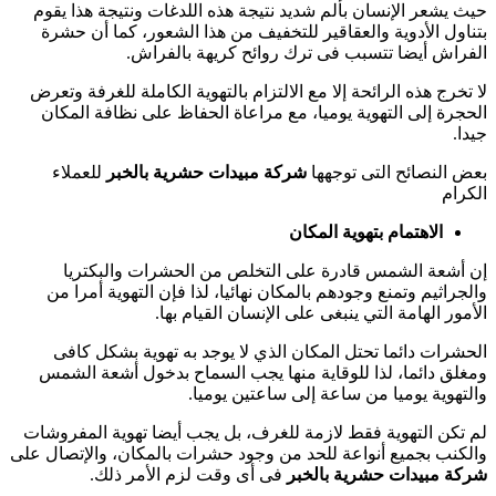
حيث يشعر الإنسان بألم شديد نتيجة هذه اللدغات ونتيجة هذا يقوم
بتناول الأدوية والعقاقير للتخفيف من هذا الشعور، كما أن حشرة
الفراش أيضا تتسبب فى ترك روائح كريهة بالفراش.
لا تخرج هذه الرائحة إلا مع الالتزام بالتهوية الكاملة للغرفة وتعرض
الحجرة إلى التهوية يوميا، مع مراعاة الحفاظ على نظافة المكان
جيدا.
بعض النصائح التى توجهها
شركة مبيدات حشرية بالخبر
للعملاء
الكرام
الاهتمام بتهوية المكان
إن أشعة الشمس قادرة على التخلص من الحشرات والبكتريا
والجراثيم وتمنع وجودهم بالمكان نهائيا، لذا فإن التهوية أمرا من
الأمور الهامة التي ينبغى على الإنسان القيام بها.
الحشرات دائما تحتل المكان الذي لا يوجد به تهوية بشكل كافى
ومغلق دائما، لذا للوقاية منها يجب السماح بدخول أشعة الشمس
والتهوية يوميا من ساعة إلى ساعتين يوميا.
لم تكن التهوية فقط لازمة للغرف، بل يجب أيضا تهوية المفروشات
والكنب بجميع أنواعة للحد من وجود حشرات بالمكان، والإتصال على
شركة مبيدات حشرية بالخبر
فى أى وقت لزم الأمر ذلك.