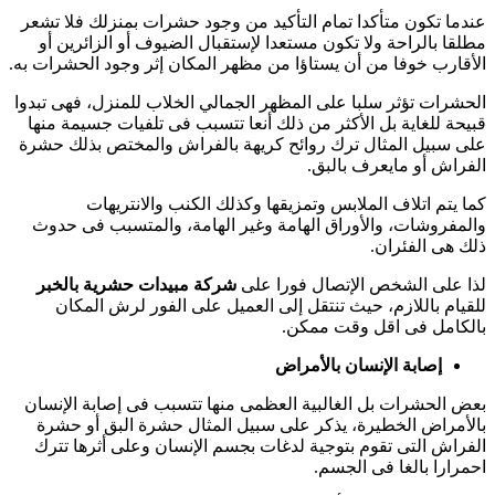
عندما تكون متأكدا تمام التأكيد من وجود حشرات بمنزلك فلا تشعر
مطلقا بالراحة ولا تكون مستعدا لإستقبال الضيوف أو الزائرين أو
الأقارب خوفا من أن يستاؤا من مظهر المكان إثر وجود الحشرات به.
الحشرات تؤثر سلبا على المظهر الجمالي الخلاب للمنزل، فهى تبدوا
قبيحة للغاية بل الأكثر من ذلك أنعا تتسبب فى تلفيات جسيمة منها
على سبيل المثال ترك روائح كريهة بالفراش والمختص بذلك حشرة
الفراش أو مايعرف بالبق.
كما يتم اتلاف الملابس وتمزيقها وكذلك الكنب والانتريهات
والمفروشات، والأوراق الهامة وغير الهامة، والمتسبب فى حدوث
ذلك هى الفئران.
لذا على الشخص الإتصال فورا على
شركة مبيدات حشرية بالخبر
للقيام باللازم، حيث تنتقل إلى العميل على الفور لرش المكان
بالكامل فى اقل وقت ممكن.
إصابة الإنسان بالأمراض
بعض الحشرات بل الغالبية العظمى منها تتسبب فى إصابة الإنسان
بالأمراض الخطيرة، يذكر على سبيل المثال حشرة البق أو حشرة
الفراش التى تقوم بتوجية لدغات بجسم الإنسان وعلى أثرها تترك
احمرارا بالغا فى الجسم.