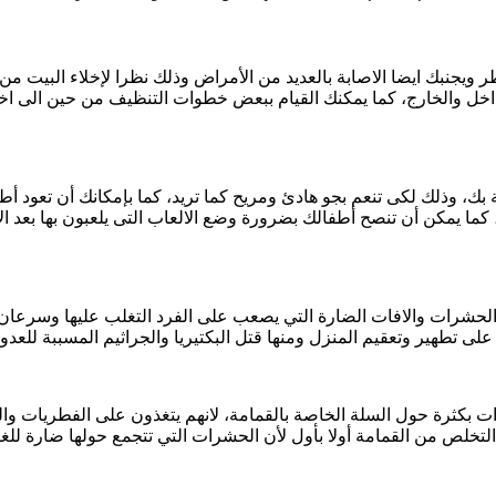
ويجنبك ايضا الاصابة بالعديد من الأمراض وذلك نظرا لإخلاء البيت من الأ
داخل والخارج، كما يمكنك القيام ببعض خطوات التنظيف من حين الى ا
ك، وذلك لكى تنعم بجو هادئ ومريح كما تريد، كما بإمكانك أن تعود أط
كما يمكن أن تنصح أطفالك بضرورة وضع الالعاب التى يلعبون بها بعد الان
 الحشرات والافات الضارة التي يصعب على الفرد التغلب عليها وسرعان م
 تطهير وتعقيم المنزل ومنها قتل البكتيريا والجراثيم المسببة للعدو
ت بكثرة حول السلة الخاصة بالقمامة، لانهم يتغذون على الفطريات وال
التخلص من القمامة أولا بأول لأن الحشرات التي تتجمع حولها ضارة للغا