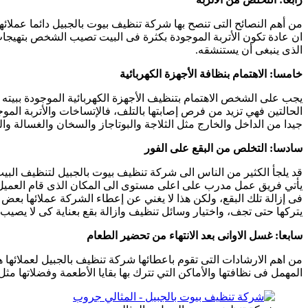
من أهم النصائح التى تنصح بها شركة تنظيف بيوت بالجبيل دائما عملائ
ان عادة تكون الأتربة الموجودة بكثرة فى البيت تصيب الشخص بتهيجا
الذى ينبغى أن يستنشقه.
خامسا: الاهتمام بنظافة الأجهزة الكهربائية
يجب على الشخص الاهتمام بتنظيف الأجهزة الكهربائية الموجودة ببيته
الحالتين فهي تزيد من فرص إصابتها بالتلف، فالإتساخات والأتربة الموج
جيدا من الداخل والخارج مثل الثلاجة والبوتاجاز والسخان والغسالة وا
سادسا: التخلص من البقع على الفور
قد يلجأ الكثير من الناس الى شركة تنظيف بيوت بالجبيل لتنظيف البي
يأتي فريق عمل مدرب على اعلى مستوى الى المكان الذى قام العميل بال
فى إزالة تلك البقع، ولكن هذا لا يغني عن إعطاء الشركة عملائها بعض 
يتركها حتى تجف، واختيار وسائل تنظيف وازالة بقع بعناية كى لا يصيب ا
سابعا: غسل الاوانى بعد الانتهاء من تحضير الطعام
من اهم الارشادات التى تقوم باعطائها شركة تنظيف بالجبيل لعملائها 
المهمل فى نظافتها والأماكن التي تترك بها بقايا الأطعمة وفضلاتها مثل 