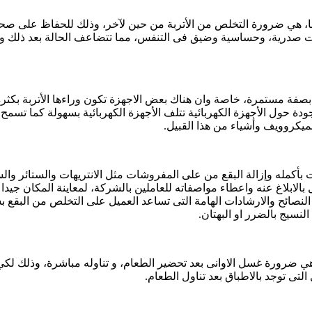
ها، هي ضرورة التخلص من الأتربة من حين لآخر، وذلك للحفاظ على صحة ع
ت صدرية، وحساسية وضيق فى التنفس، مما تتضاعف الحالة بعد ذلك ويصع
 بصفة مستمرة، خاصة وان هناك بعض الاجهزة تكون وراءها الأتربة بكثر
ودة حول الأجهزة الكهربائية تتلف الأجهزة الكهربائية بسهولة كما تسمح
لميكروويف وأشياء من هذا القبيل.
ت بأكمله وإزالة البقع من على المفروشات مثل الانتريهات والستائر و
ابلاغ عنه واعطاء مواصفاته للعاملين بالشركة، لمعاينة المكان جيدا 
النصائح والارشادات الهامة التى تساعد العميل على التخلص من البقع ب
لنسيج بالضرر او البهتان.
هي ضرورة غسل الاوانى بعد تحضير الطعام، و تناوله مباشرة، وذلك لكي 
التى توجد بالاطباق بعد تناول الطعام.