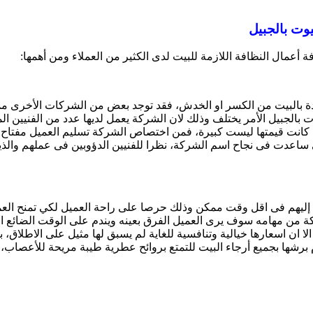
يوت بالجبيل
ة أعمال النظافة اللازمة للبيت لدى الكثير من العملاء ومن أهمها:
ودة بالبيت من الكسر او الخدش، فقد توجد بعض من الشركات الأخرى م
ت بالجبيل الأمر يختلف وذلك لان الشركة يعمل لديها عدد من الفنيين ا
انت قيمتها ليست كبيرة، فمن اختصاص الشركة تسليم العميل مفتاح منز
ى ساعدت فى نجاح اسم الشركة، نظرا للفنيين الدؤوبين فى عملهم والذ
ة إليهم فى اقل وقت ممكن وذلك حرصا على راحة العميل لكي تمنح العمي
لشركة من مهامه سوف يرى العميل الفرق بعينه ويندم على الوقت الضا
لا ان اسعارها خيالية وتنافسية للغاية لم يسبق لها مثيل على الاطلاق
م برشها بجميع أرجاء البيت للتمتع بروائح عطرية طيبة مريحة للأعصاب، 