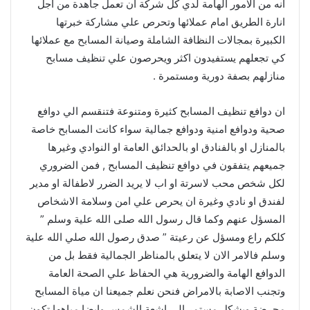
انه من الامور الهامة لدي كل شركة ان تعمل جاهدة من اجل
انارة الطريق امام عملائها وتحرص علي مشاركة خبرتها
الكبيرة بمجالات النظافة الشاملة وصيانة المسابح مع عملائها
كي تجعلهم يستفيدون اكثر ويحرصون علي تنظيف مسابح
منازلهم بصفة دورية ومستمرة .
ان دوافع تنظيف المسابح كثيرة ومتنوعة فتنقسم الي دوافع
صحية ودوافع امنية ودوافع جمالية سواء كانت المسابح خاصة
بالمنازل او بالفنادق او بالحدائق العامة او النوادي وغيرها
جميعهم يتفقون في دوافع تنظيف المسابح , فمن الضروري
لكل شخص محب لاسرتة او اب لا يريد الضرر لاطفالة او مدير
لفندق او نادي وغيرة ان يحرص علي امن وسلامة الاشخاص
المسؤل عنهم وكما قال رسول الله صلى الله علية وسلم ”
كلكم راع ومسؤل عن رعيتة ” صدق رصول الله صلي الله علية
وسلم فالامر الان لا يتعلق بالمناظر الجمالية فقط بل من
الدوافع الهامة والضرورية هي الحفاظ علي الصحة العامة
وتجنب الاصابة بالامراض فنحن نعلم جميعنا ان مياة المسابح
محرضة وبشكل مستمر الي اشعة الشمس وايضا مياهها تكون